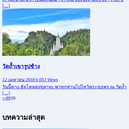
[…]
วัดถ้ำเขารูปช้าง
12 เมษายน 2018
6,053 Views
วันนี้ทาง ฮัลโหลสงขลาจะ พาทุกท่านไปไหว้พระขอพร ณ วัดถ้ำ
[…]
«
‹
8
9
10
บทความล่าสุด