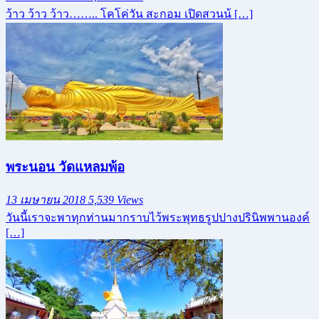
ว้าว ว้าว ว้าว…….. โคโค่วัน สะกอม เปิดสวนน้ […]
พระนอน วัดแหลมพ้อ
13 เมษายน 2018
5,539 Views
วันนี้เราจะพาทุกท่านมากราบไว้พระพุทธรูปปางปรินิพพานองค์
[…]