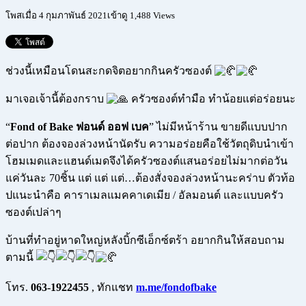
โพสเมื่อ 4 กุมภาพันธ์ 2021
เข้าดู 1,488 Views
ช่วงนี้เหมือนโดนสะกดจิตอยากกินครัวซองต์
มาเจอเจ้านี้ต้องกราบ
ครัวซองต์ทำมือ ทำน้อยแต่อร่อยนะ
“
Fond of Bake ฟอนด์ ออฟ เบค
” ไม่มีหน้าร้าน ขายดีแบบปาก
ต่อปาก ต้องจองล่วงหน้านัดรับ ความอร่อยคือใช้วัตถุดิบนำเข้า
โฮมเมดและแฮนด์เมดจึงได้ครัวซองต์แสนอร่อยไม่มากต่อวัน
แค่วันละ 70ชิ้น แต่ แต่ แต่…ต้องสั่งจองล่วงหน้านะคร่าบ ตัวท้อ
ปแนะนำคือ คาราเมลแมคคาเดเมีย / อัลมอนต์ และแบบครัว
ซองต์เปล่าๆ
บ้านที่ทำอยู่หาดใหญ่หลังบิ้กซีเอ็กซ์ตร้า อยากกินให้สอบถาม
ตามนี้
โทร.
063-1922455
, ทักแชท
m.me/fondofbake