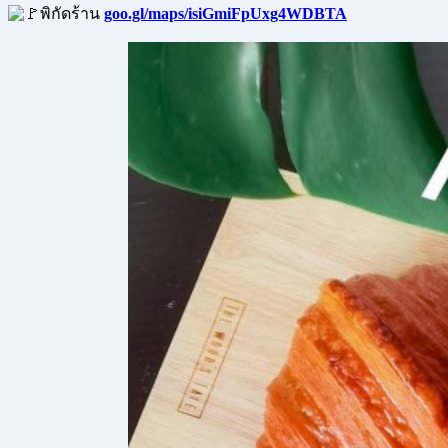
พิกัดร้าน
goo.gl/maps/isiGmiFpUxg4WDBTA