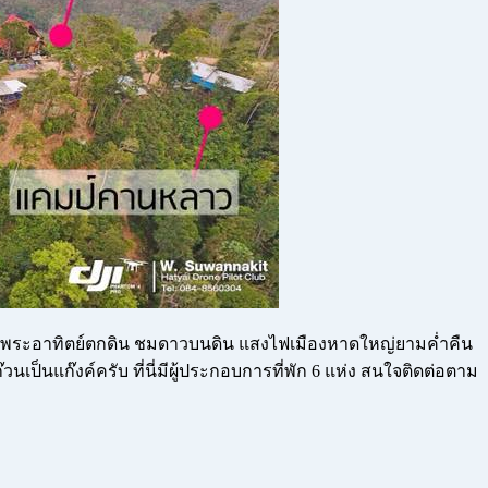
วิวพระอาทิตย์ตกดิน ชมดาวบนดิน แสงไฟเมืองหาดใหญ่ยามค่ำคืน
นแก๊งค์ครับ ที่นี่มีผู้ประกอบการที่พัก 6 แห่ง สนใจติดต่อตาม