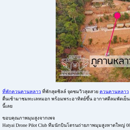
ที่พักควนคานหลาว
ที่พักสุดชิลล์ จุดชมวิวสุดสวย
ควนคานหลาว
ตื่นเช้ามาชมทะเลหมอก พร้อมพระอาทิตย์ขึ้น อากาศดีลมพัดเย็นส
นี้เลย
ขอบคุณภาพมุมสูงจากเพจ
Hatyai Drone Pilot Club ทีมนักบินโดรนถ่ายภาพมุมสูง
หาดใหญ่ 08